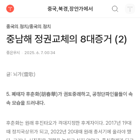
검색하기
중국,북경,장안가에서
티스토리
중국의 정치/중국의 정치
중남해 정권교체의 8대증거 (2)
중은우시
2025. 6. 7. 00:34
글: 뇌가(雷歌)
5. 폐태자 후춘화(胡春華)가 권토중래하고, 공청단파인물들이 속
속 모습을 드러내다.
후춘화는 원래 후진타오가 격대지정한 후계자이다. 2017년 19대
때 정치국상위가 되고, 2022년 20대때 원래 총서기에 올라야 했