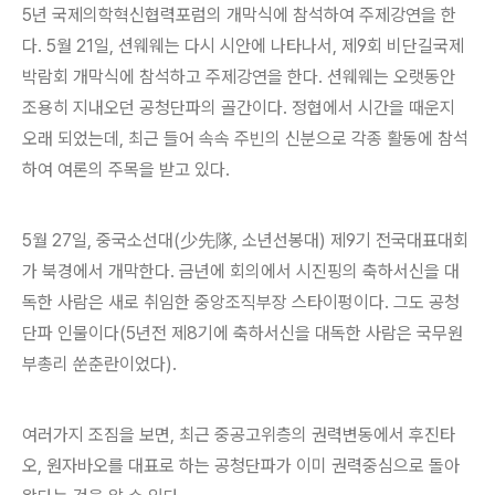
5년 국제의학혁신협력포럼의 개막식에 참석하여 주제강연을 한
다. 5월 21일, 션웨웨는 다시 시안에 나타나서, 제9회 비단길국제
박람회 개막식에 참석하고 주제강연을 한다. 션웨웨는 오랫동안
조용히 지내오던 공청단파의 골간이다. 정협에서 시간을 때운지
오래 되었는데, 최근 들어 속속 주빈의 신분으로 각종 활동에 참석
하여 여론의 주목을 받고 있다.
5월 27일, 중국소선대(少先隊, 소년선봉대) 제9기 전국대표대회
가 북경에서 개막한다. 금년에 회의에서 시진핑의 축하서신을 대
독한 사람은 새로 취임한 중앙조직부장 스타이펑이다. 그도 공청
단파 인물이다(5년전 제8기에 축하서신을 대독한 사람은 국무원
부총리 쑨춘란이었다).
여러가지 조짐을 보면, 최근 중공고위층의 권력변동에서 후진타
오, 원자바오를 대표로 하는 공청단파가 이미 권력중심으로 돌아