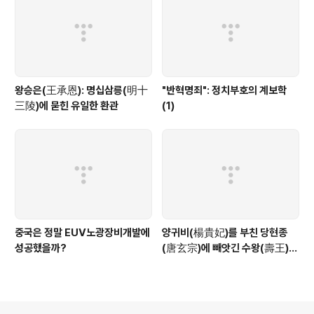
왕승은(王承恩): 명십삼릉(明十
"반혁명죄": 정치부호의 계보학
三陵)에 묻힌 유일한 환관
(1)
중국은 정말 EUV노광장비개발에
양귀비(楊貴妃)를 부친 당현종
성공했을까?
(唐玄宗)에 빼앗긴 수왕(壽王)
이모(李瑁)는 어떻게 되었을까?