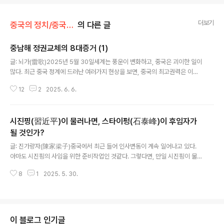
더보기
중국의 정치/중국의 정치
의 다른 글
중남해 정권교체의 8대증거 (1)
글 내용
글: 뇌가(雷歌)2025년 5월 30일​세계는 풍운이 변화하고, 중국은 괴이한 일이
많다. 최근 중국 정계에 드러난 여러가지 현상을 보면, 중국의 최고권력은 이미
실질적으로 이전된 것으로 보인다.​20대후 일찌기 강산을 통일했던 시진핑은 현
12
2
2025. 6. 6.
재 이미 허군(虛君)이 되었다: 그가 아직 신문에서 당당하게 지시를 내리고 있
고, 그가 여전히 요란하게 지방시찰을 다니고, 그가 여전히 기세등등하게 국가
원수의 신분으로 해외를 방문하고 있다. 그러나 일찌기 그를 따랐던 심복부하들
시진핑(習近平)이 물러나면, 스타이펑(石泰峰)이 후임자가
은 관료사회에서 무더기로 쓰러지고, 쫓겨나거나 주변으로 밀려났다; 관영매체
에서도 그를 칭송하고 아부하던 구호가 매일 화면을 가득 채웠지만, 지금은 조
될 것인가?
글 내용
용히 사라졌으며, 그의 이름을 직접 거명하지 않으면서 개인숭배와 일언당(一
글: 진가량자(陳家梁子)​중국에서 최근 들어 인사변동이 계속 일어나고 있다.
言堂)을 비판하는 글이 ..
아마도 시진핑의 사임을 위한 준비작업인 것같다. 그렇다면, 만일 시진핑이 물
러나면, 누가 그의 총서기직을 맡을 것인가? 이건 현재 가장 많이 논의되는 이슈
8
1
2025. 5. 30.
이다. 인터넷에서는 현재 여러 후보들이 이름을 올리고 있다. 딩쉐샹(丁薛祥),
리창(李强), 왕양(汪洋)과 후춘화(胡春華). 그러나, 필자의 생각에 만일 시진
핑이 사임한다면, 스타이펑이 후임자가 될 가능성이 가장 높다고 본다.​먼저, 스
타이펑의 이력은 위의 몇 사람들보다 훨씬 전면적이다. 지청(知靑, 지식청년),
공인(工人, 노동자), 북경대학 정규본과생 및 대학원생의 학력, 법학전공, 본과
이 블로그 인기글