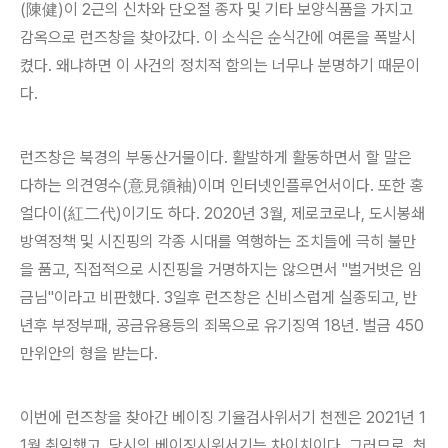
(陳健)이 2근의 신차와 단오절 종자 및 기타 보양식품을 가지고
감옥으로 런즈창을 찾아갔다. 이 소식은 순식간에 여론을 폭발시
켰다. 왜냐하면 이 사건의 정치적 함의는 너무나 분명하기 때문이
다.
런즈창은 북경의 부동산거물이다. 활발하게 활동하면서 할 말은
다하는 의견영수(意見領袖)이며 인터넷인플루언서이다. 또한 홍
얼다이(紅二代)이기도 하다. 2020년 3월, 제로코로나, 도시봉쇄
방역정책 및 시진핑의 각종 시대를 역행하는 조치들에 극히 불만
을 품고, 직접적으로 시진핑을 거명하지는 않으면서 "벌거벗은 임
금님"이라고 비판했다. 3일후 런즈창은 신비스럽게 실종되고, 반
년후 부정부패, 공금유용등의 죄목으로 유기징역 18년. 벌금 450
만위안의 형을 받는다.
이번에 런즈창을 찾아간 베이징 기율검사위서기 천젠은 2021년 1
1월 취임했고, 당시의 베이징시위서기는 차이치이다. 그러므로, 천