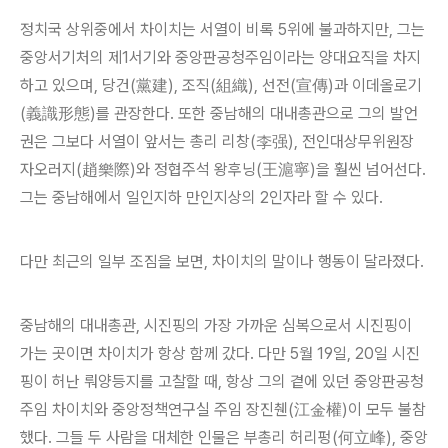
정치국 상위중에서 차이치는 서열이 비록 5위에 불과하지만, 그는
중앙서기처의 제1서기와 중앙판공청주임이라는 양대요직을 차지
하고 있으며, 당건(黨建), 조직(組織), 선전(宣傳)과 이데올로기
(義識形態)를 관장한다. 또한 중남해의 대내총관으로 그의 발언
권은 그보다 서열이 앞서는 총리 리창(李强), 전인대상무위원장
자오러지(趙樂際)와 정협주석 왕후닝(王滬寧)을 훨씬 넘어선다.
그는 중남해에서 일인지하 만인지상의 2인자라 할 수 있다.
다만 최근의 일부 조짐을 보면, 차이치의 말이나 행동이 달라졌다.
중남해의 대내총관, 시진핑의 가장 가까운 심복으로서 시진핑이
가는 곳이면 차이치가 항상 함께 갔다. 다만 5월 19일, 20일 시진
핑이 허난 뤄양등지를 고찰할 때, 항상 그의 곁에 있던 중앙판공청
주임 차이치와 중앙정책연구실 주임 장진췐(江金權)이 모두 불참
했다. 그들 두 사람을 대체한 인물은 부총리 허리펑(何立峰), 중앙