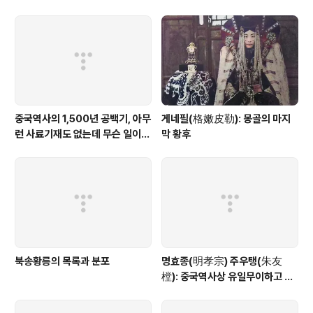
는 리커창과 동기동창. 1985년 대학원을 졸업한 후, 중앙당교(中央黨校)로 가
서 정법교..
중국역사의 1,500년 공백기, 아무
게네필(格嫩皮勒): 몽골의 마지
런 사료기재도 없는데 무슨 일이
막 황후
발생했을까?
북송황릉의 목록과 분포
명효종(明孝宗) 주우탱(朱友
樘): 중국역사상 유일무이하고 전
무후무한 기적