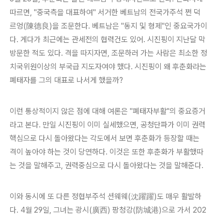
따르면, "중국측을 대표하여" 서거한 베트남의 전국가주석 쩐 덕
르엉(陳德良)을 조문한다. 베트남은 "동지 및 형제"인 중요국가이
다. 게다가 최근에는 관세전의 협력건도 있어. 시진핑이 지난달 막
방문한 적도 있다. 격을 따지자면, 조문하러 가는 사람은 최소한 정
치국위원이상의 부국급 지도자여야 했다. 시진핑이 왜 후춘화라는
폐태자를 그의 대표로 나서게 했을까?
이런 통상적이지 않은 점에 대해 여론은 "폐태자부활"의 중요증거
라고 본다. 만일 시진핑이 이미 실세했으면, 공청단파가 이미 권력
핵심으로 다시 돌아왔다는 각도에서 보면 후춘화가 등장할 때는
격이 높아야 하는 것이 당연하다. 이것은 또한 후춘화가 부활했따
는 것을 말해주고, 권력중심으로 다시 돌아왔다는 것을 말해준다.
이와 동시에 또 다른 정협부주석 션웨웨(沈躍躍)도 매우 활발하
다. 4월 29일, 그녀는 광시(廣西) 팡청강(防城港)으로 가서 202