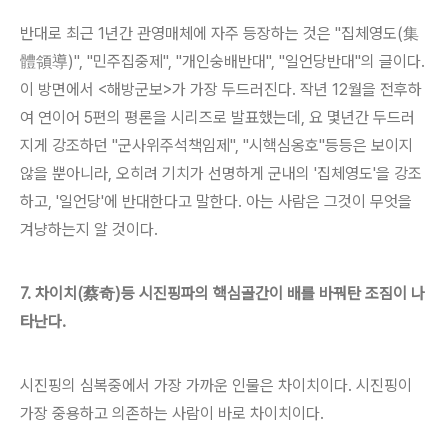
반대로 최근 1년간 관영매체에 자주 등장하는 것은 "집체영도(集
體領導)", "민주집중제", "개인숭배반대", "일언당반대"의 글이다.
이 방면에서 <해방군보>가 가장 두드러진다. 작년 12월을 전후하
여 연이어 5편의 평론을 시리즈로 발표했는데, 요 몇년간 두드러
지게 강조하던 "군사위주석책임제", "시핵심옹호"등등은 보이지
않을 뿐아니라, 오히려 기치가 선명하게 군내의 '집체영도'을 강조
하고, '일언당'에 반대한다고 말한다. 아는 사람은 그것이 무엇을
겨냥하는지 알 것이다.
7. 차이치(蔡奇)등 시진핑파의 핵심골간이 배를 바꿔탄 조짐이 나
타난다.
시진핑의 심복중에서 가장 가까운 인물은 차이치이다. 시진핑이
가장 중용하고 의존하는 사람이 바로 차이치이다.